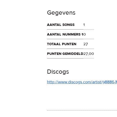
Gegevens
aantal songs
1
aantal nummers 1
0
totaal punten
27
punten gemiddeld
27,00
Discogs
http://www.discogs.com/artist/98886