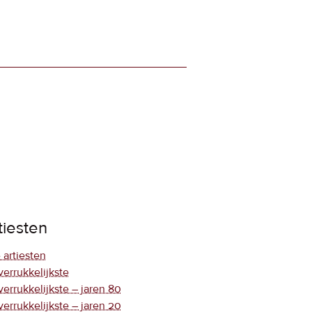
tiesten
 artiesten
verrukkelijkste
verrukkelijkste – jaren 80
verrukkelijkste – jaren 20