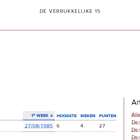
DE VERRUKKELIJKE 15
dio2.nl
Ar
aflopend sorteren
Alle
1ᵉ week
hoogste
weken
punten
De 
27/08/1985
6
4
27
De 
De 