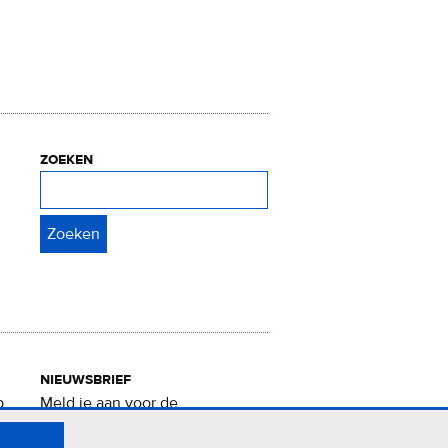
zoeken
Zoeken
nieuwsbrief
p
Meld je aan voor de
Verrukkelijke 15-nieuwsbrief
.