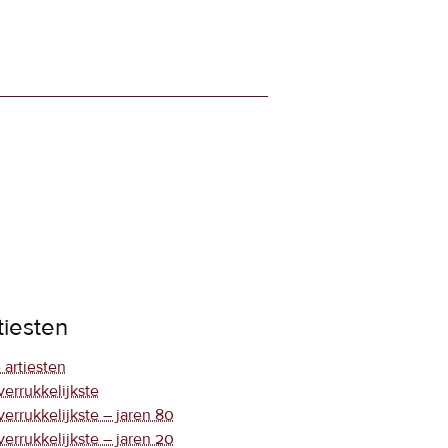
tiesten
 artiesten
verrukkelijkste
verrukkelijkste – jaren 80
verrukkelijkste – jaren 20