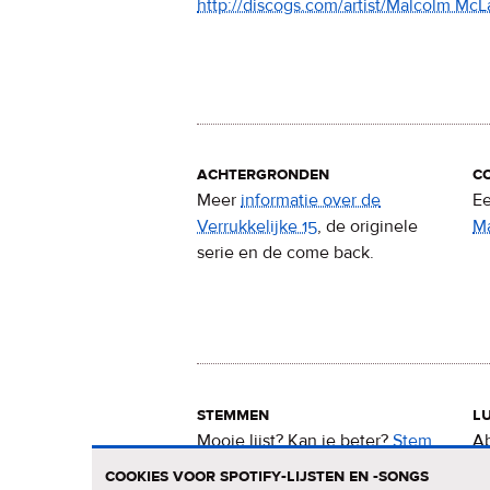
http://discogs.com/artist/Malcolm McL
achtergronden
c
Meer
informatie over de
Ee
Verrukkelijke 15
, de originele
M
serie en de come back.
stemmen
lu
Mooie lijst? Kan ie beter?
Stem
Ab
nu
voor de Verrukkelijke 15
.
15
cookies voor spotify-lijsten en -songs