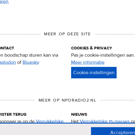
aren
MEER OP DEZE SITE
ontact
cookies & privacy
n boodschap sturen kan via
Pas je cookie-instellingen aan.
astodon
of
Bluesky
.
Meer informatie
over
privacy
&
cookies
MEER OP NPORADIO2.NL
ister terug
nieuws
onneer je op de
Verrukkelijke
Het
Verrukkelijke 15-nieuws
o
-podcast
.
de NPO Radio 2-website.
Accepteren