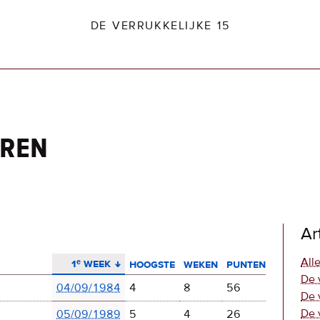
DE VERRUKKELIJKE 15
ren
dio2.nl
Ar
aflopend sorteren
Alle
1ᵉ week
hoogste
weken
punten
De 
04/09/1984
4
8
56
De 
De 
05/09/1989
5
4
26