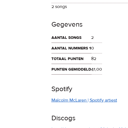
2 songs
Gegevens
aantal songs
2
aantal nummers 1
0
totaal punten
82
punten gemiddeld
41,00
Spotify
Malcolm McLaren | Spotify artiest
Discogs