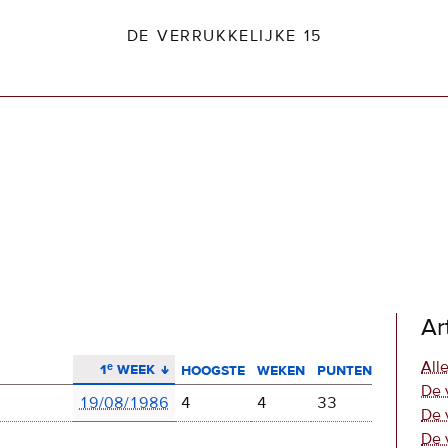
DE VERRUKKELIJKE 15
dio2.nl
Ar
aflopend sorteren
Alle
1ᵉ week
hoogste
weken
punten
De 
19/08/1986
4
4
33
De 
De 