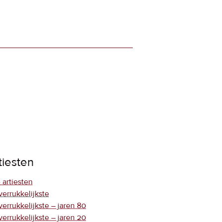
tiesten
 artiesten
verrukkelijkste
verrukkelijkste – jaren 80
verrukkelijkste – jaren 20