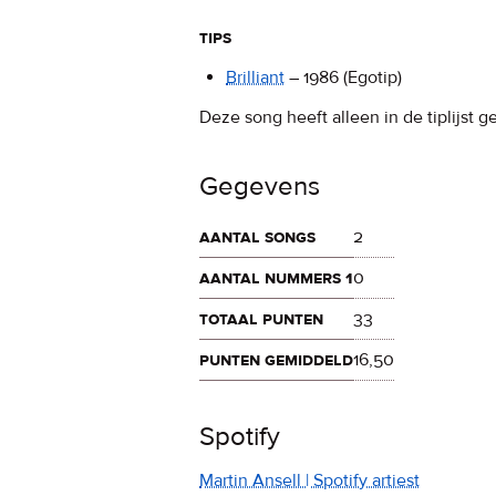
tips
Brilliant
–
1986
(Egotip)
Deze song heeft alleen in de tiplijst g
Gegevens
aantal songs
2
aantal nummers 1
0
totaal punten
33
punten gemiddeld
16,50
Spotify
Martin Ansell | Spotify artiest