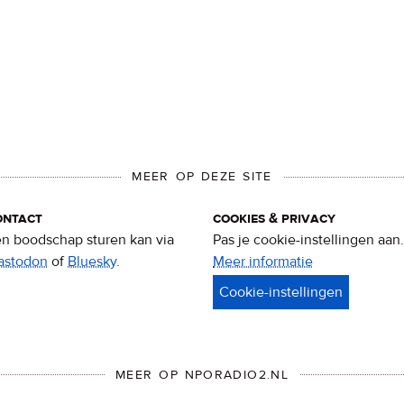
MEER OP DEZE SITE
ontact
cookies & privacy
n boodschap sturen kan via
Pas je cookie-instellingen aan.
astodon
of
Bluesky
.
Meer informatie
over
privacy
&
cookies
MEER OP NPORADIO2.NL