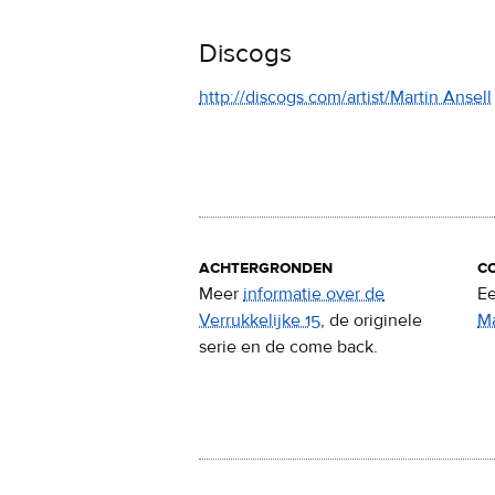
Discogs
http://discogs.com/artist/Martin Ansell
achtergronden
c
Meer
informatie over de
Ee
Verrukkelijke 15
, de originele
M
serie en de come back.