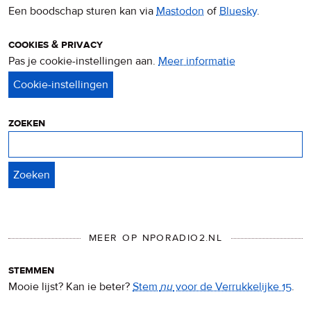
Een boodschap sturen kan via
Mastodon
of
Bluesky
.
cookies & privacy
Pas je cookie-instellingen aan.
Meer informatie
over
privacy
&
cookies
zoeken
Zoeken
MEER OP NPORADIO2.NL
stemmen
Mooie lijst? Kan ie beter?
Stem
nu
voor de Verrukkelijke 15
.