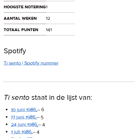
hoogste notering
1
aantal weken
12
totaal punten
141
Spotify
Ti sento | Spotify nummer
Ti sento
staat in de lijst van:
10 juni 1986
–
6
17 juni 1986
–
5
24 juni 1986
–
4
1 juli 1986
–
4