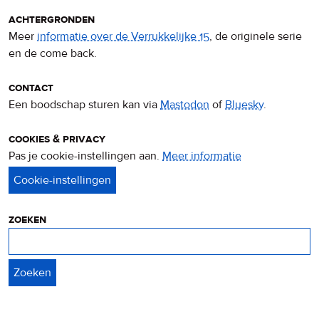
achtergronden
Meer
informatie over de Verrukkelijke 15
, de originele serie
en de come back.
contact
Een boodschap sturen kan via
Mastodon
of
Bluesky
.
cookies & privacy
Pas je cookie-instellingen aan.
Meer informatie
over
privacy
&
cookies
zoeken
Zoeken