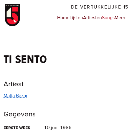
Overslaan
DE VERRUKKELIJKE 15
en
Hoofdnavigatie
Home
Lijsten
Artiesten
Songs
Meer
op
…
naar
de
de
sit
inhoud
en
gaan
op
npo
ti sento
Artiest
Matia Bazar
Gegevens
eerste week
10 juni 1986