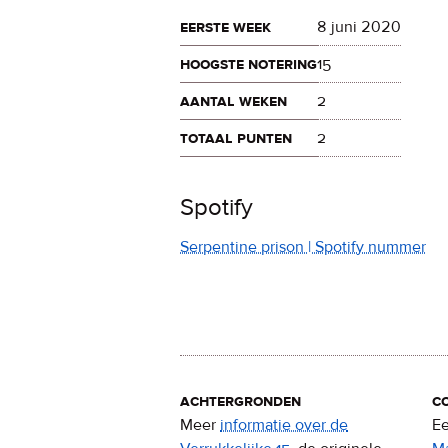
eerste week
8 juni 2020
hoogste notering
15
aantal weken
2
totaal punten
2
Spotify
Serpentine prison | Spotify nummer
achtergronden
c
Meer
informatie over de
Ee