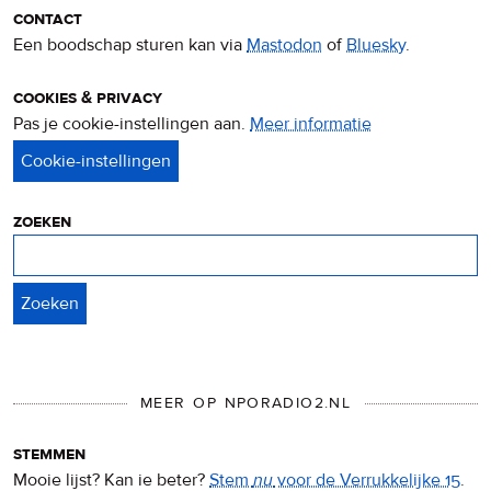
contact
Een boodschap sturen kan via
Mastodon
of
Bluesky
.
cookies & privacy
Pas je cookie-instellingen aan.
Meer informatie
over
privacy
&
cookies
zoeken
Zoeken
MEER OP NPORADIO2.NL
stemmen
Mooie lijst? Kan ie beter?
Stem
nu
voor de Verrukkelijke 15
.