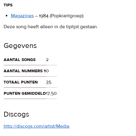
tips
Magazines
–
1984
(Popkrantgroep)
Deze song heeft alleen in de tiplijst gestaan.
Gegevens
aantal songs
2
aantal nummers 1
0
totaal punten
35
punten gemiddeld
17,50
Discogs
http://discogs.com/artist/Media