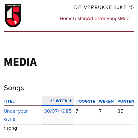
Overslaan
DE VERRUKKELIJKE 15
en
Hoofdnavigatie
Home
Lijsten
Artiesten
Songs
Meer
op
…
naar
de
de
sit
inhoud
en
gaan
op
npo
media
Songs
aflopend sorteren
1ᵉ week
titel
hoogste
weken
punten
Under your
30/07/1985
7
7
35
wings
1 song