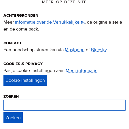
MEER OP DEZE SITE
achtergronden
Meer
informatie over de Verrukkelijke 15
, de originele serie
en de come back.
contact
Een boodschap sturen kan via
Mastodon
of
Bluesky
.
cookies & privacy
Pas je cookie-instellingen aan.
Meer informatie
over
privacy
&
cookies
zoeken
Zoeken