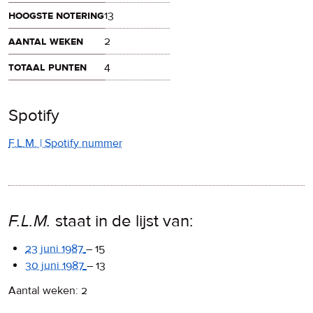
hoogste notering
13
aantal weken
2
totaal punten
4
Spotify
F.L.M. | Spotify nummer
F.L.M.
staat in de lijst van:
23 juni 1987
–
15
30 juni 1987
–
13
Aantal weken: 2