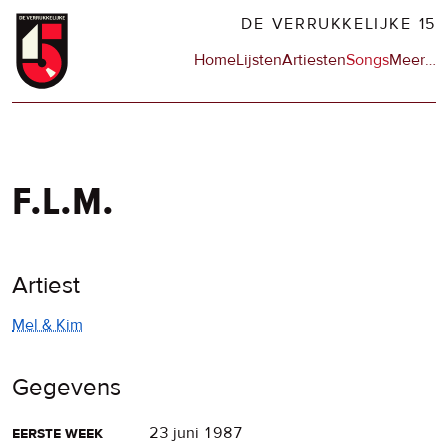
Overslaan
DE VERRUKKELIJKE 15
en
Hoofdnavigatie
Home
Lijsten
Artiesten
Songs
Meer
op
…
naar
de
de
sit
inhoud
en
gaan
op
npo
f.l.m.
Artiest
Mel & Kim
Gegevens
eerste week
23 juni 1987