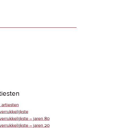
tiesten
 artiesten
verrukkelijkste
verrukkelijkste – jaren 80
verrukkelijkste – jaren 20