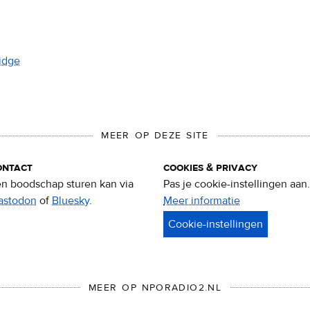
ridge
MEER OP DEZE SITE
ontact
cookies & privacy
n boodschap sturen kan via
Pas je cookie-instellingen aan.
astodon
of
Bluesky
.
Meer informatie
over
privacy
&
cookies
MEER OP NPORADIO2.NL