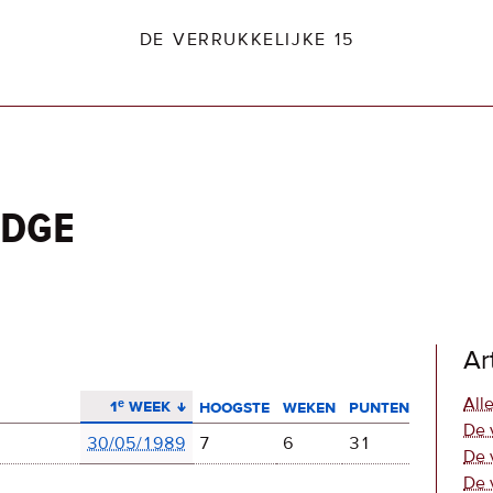
DE VERRUKKELIJKE 15
idge
dio2.nl
Ar
aflopend sorteren
Alle
1ᵉ week
hoogste
weken
punten
De 
30/05/1989
7
6
31
De 
De 