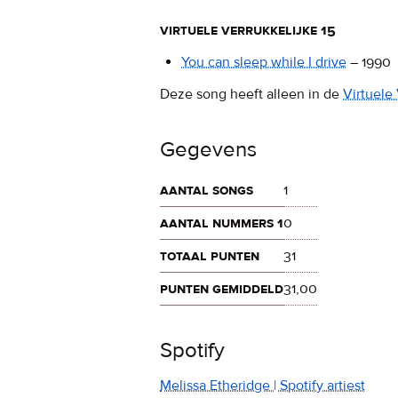
virtuele verrukkelijke 15
You can sleep while I drive
–
1990
Deze song heeft alleen in de
Virtuele 
Gegevens
aantal songs
1
aantal nummers 1
0
totaal punten
31
punten gemiddeld
31,00
Spotify
Melissa Etheridge | Spotify artiest