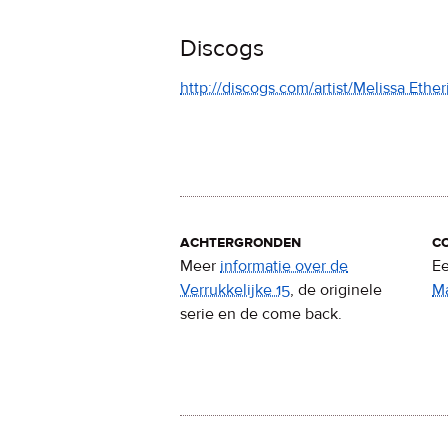
Discogs
http://discogs.com/artist/Melissa Ethe
achtergronden
c
Meer
informatie over de
Ee
Verrukkelijke 15
, de originele
M
serie en de come back.