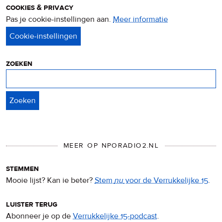
cookies & privacy
Pas je cookie-instellingen aan.
Meer informatie
over
privacy
&
cookies
zoeken
Zoeken
MEER OP NPORADIO2.NL
stemmen
Mooie lijst? Kan ie beter?
Stem
nu
voor de Verrukkelijke 15
.
luister terug
Abonneer je op de
Verrukkelijke 15-podcast
.