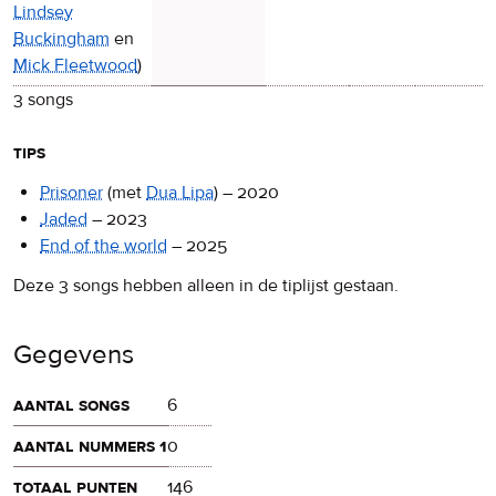
Lindsey
Buckingham
en
Mick Fleetwood
)
3 songs
tips
Prisoner
(met
Dua Lipa
)
–
2020
Jaded
–
2023
End of the world
–
2025
Deze 3 songs hebben alleen in de tiplijst gestaan.
Gegevens
aantal songs
6
aantal nummers 1
0
totaal punten
146