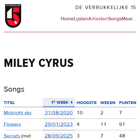
Overslaan
DE VERRUKKELIJKE 15
en
Hoofdnavigatie
Home
Lijsten
Artiesten
Songs
Meer
op
…
naar
de
de
sit
inhoud
en
gaan
op
npo
miley cyrus
Songs
aflopend sorteren
1ᵉ week
titel
hoogste
weken
punten
Midnight sky
31/08/2020
10
2
7
Flowers
29/01/2023
4
11
91
Secrets
(met
28/09/2025
3
7
48