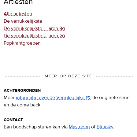
Artiesten
Alle artiesten
De verrukkelijkste
De verrukkelijkste – jaren 80
De verrukkelijkste – jaren 20
Popkrantgroepen
MEER OP DEZE SITE
achtergronden
Meer
informatie over de Verrukkelijke 15
, de originele serie
en de come back.
contact
Een boodschap sturen kan via
Mastodon
of
Bluesky
.