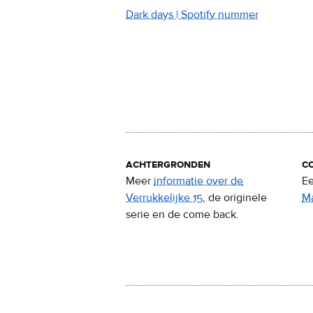
Dark days | Spotify nummer
achtergronden
c
Meer
informatie over de
Ee
Verrukkelijke 15
, de originele
M
serie en de come back.