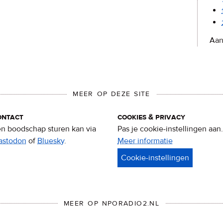
Aan
MEER OP DEZE SITE
ontact
cookies & privacy
n boodschap sturen kan via
Pas je cookie-instellingen aan.
astodon
of
Bluesky
.
Meer informatie
over
privacy
&
cookies
MEER OP NPORADIO2.NL