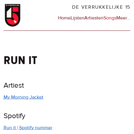
Overslaan
DE VERRUKKELIJKE 15
en
Hoofdnavigatie
Home
Lijsten
Artiesten
Songs
Meer
op
…
naar
de
de
sit
inhoud
en
gaan
op
npo
run it
Artiest
My Morning Jacket
Spotify
Run it | Spotify nummer