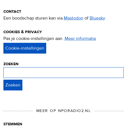
contact
Een boodschap sturen kan via
Mastodon
of
Bluesky
.
cookies & privacy
Pas je cookie-instellingen aan.
Meer informatie
over
privacy
&
cookies
zoeken
Zoeken
MEER OP NPORADIO2.NL
stemmen