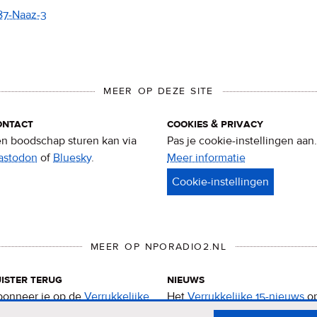
87-Naaz-3
MEER OP DEZE SITE
ontact
cookies & privacy
n boodschap sturen kan via
Pas je cookie-instellingen aan.
astodon
of
Bluesky
.
Meer informatie
over
privacy
&
cookies
MEER OP NPORADIO2.NL
ister terug
nieuws
onneer je op de
Verrukkelijke
Het
Verrukkelijke 15-nieuws
o
-podcast
.
de NPO Radio 2-website.