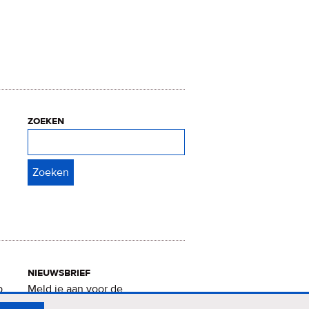
zoeken
Zoeken
nieuwsbrief
p
Meld je aan voor de
Verrukkelijke 15-nieuwsbrief
.