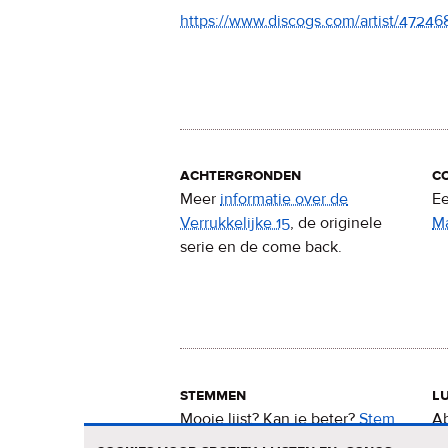
https://www.discogs.com/artist/47246
achtergronden
c
Meer
informatie over de
Ee
Verrukkelijke 15
, de originele
M
serie en de come back.
stemmen
lu
Mooie lijst? Kan ie beter?
Stem
Ab
nu
voor de Verrukkelijke 15
.
15