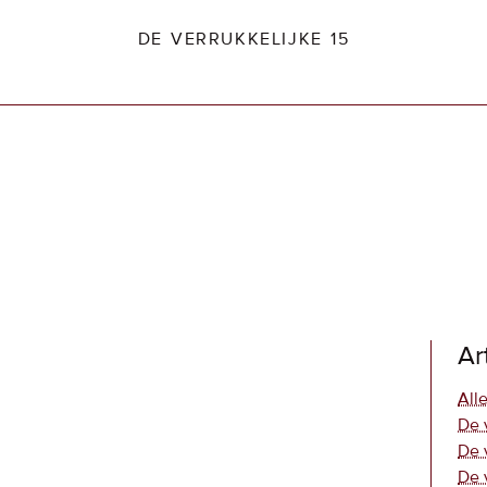
DE VERRUKKELIJKE 15
dio2.nl
Ar
Alle
De 
De 
De 