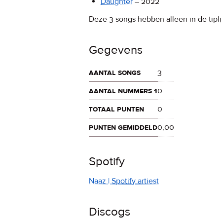
Daughter
–
2022
Deze 3 songs hebben alleen in de tipli
Gegevens
aantal songs
3
aantal nummers 1
0
totaal punten
0
punten gemiddeld
0,00
Spotify
Naaz | Spotify artiest
Discogs