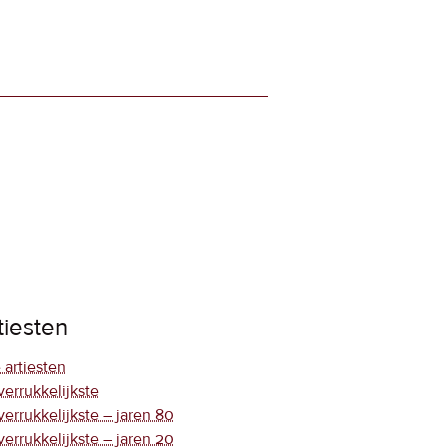
tiesten
 artiesten
verrukkelijkste
verrukkelijkste – jaren 80
verrukkelijkste – jaren 20