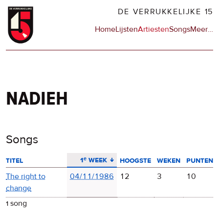
Overslaan
DE VERRUKKELIJKE 15
en
Hoofdnavigatie
Home
Lijsten
Artiesten
Songs
Meer
op
…
naar
de
de
sit
inhoud
en
gaan
op
npo
nadieh
Songs
aflopend sorteren
1ᵉ week
titel
hoogste
weken
punten
The right to
04/11/1986
12
3
10
change
1 song