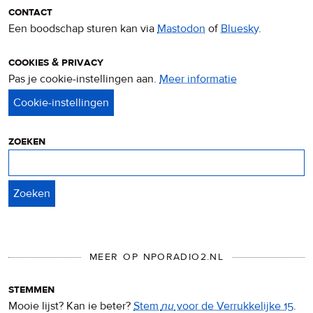
contact
Een boodschap sturen kan via
Mastodon
of
Bluesky
.
cookies & privacy
Pas je cookie-instellingen aan.
Meer informatie
over
privacy
&
cookies
zoeken
Zoeken
MEER OP NPORADIO2.NL
stemmen
Mooie lijst? Kan ie beter?
Stem
nu
voor de Verrukkelijke 15
.