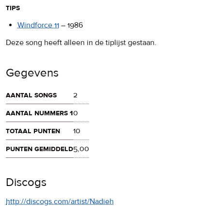
tips
Windforce 11
–
1986
Deze song heeft alleen in de tiplijst gestaan.
Gegevens
aantal songs
2
aantal nummers 1
0
totaal punten
10
punten gemiddeld
5,00
Discogs
http://discogs.com/artist/Nadieh