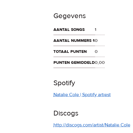
Gegevens
aantal songs
1
aantal nummers 1
0
totaal punten
0
punten gemiddeld
0,00
Spotify
Natalie Cole | Spotify artiest
Discogs
http://discogs.com/artist/Natalie Cole