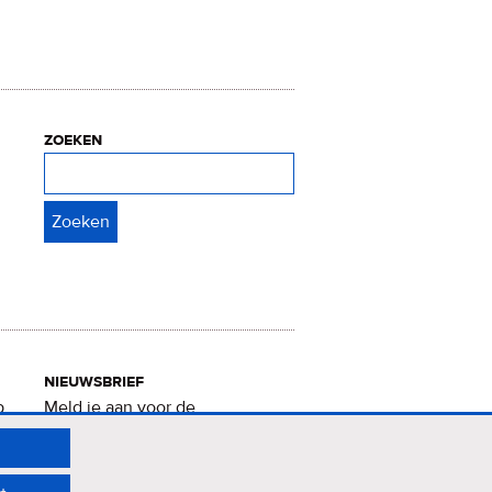
zoeken
Zoeken
nieuwsbrief
p
Meld je aan voor de
Verrukkelijke 15-nieuwsbrief
.