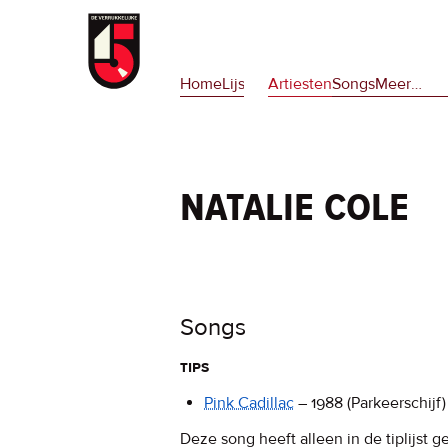
Overslaan
en
Hoofdnavigatie
naar
Home
Lijsten
Artiesten
Songs
Meer
op
…
de
deze
inhoud
site
gaan
en
op
natalie cole
npora
Songs
tips
Pink Cadillac
–
1988
(Parkeerschijf)
Deze song heeft alleen in de tiplijst g