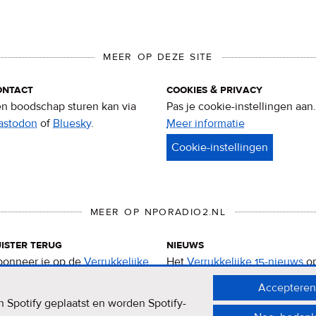
MEER OP DEZE SITE
ontact
cookies & privacy
n boodschap sturen kan via
Pas je cookie-instellingen aan.
astodon
of
Bluesky
.
Meer informatie
over
privacy
&
cookies
MEER OP NPORADIO2.NL
ister terug
nieuws
onneer je op de
Verrukkelijke
Het
Verrukkelijke 15-nieuws
o
-podcast
.
de NPO Radio 2-website.
Accepteren
 Spotify geplaatst en worden Spotify-