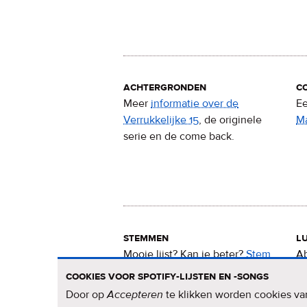
achtergronden
c
Meer
informatie over de
Ee
Verrukkelijke 15
, de originele
M
serie en de come back.
stemmen
lu
Mooie lijst? Kan ie beter?
Stem
Ab
nu
voor de Verrukkelijke 15
.
15
cookies voor spotify-lijsten en -songs
Door op
Accepteren
te klikken worden cookies van