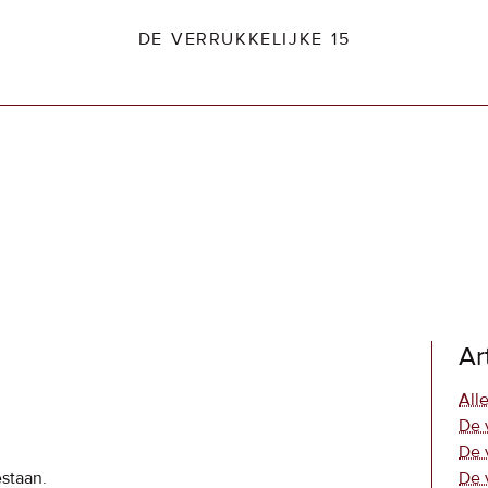
DE VERRUKKELIJKE 15
dio2.nl
Ar
Alle
De 
De 
estaan.
De 