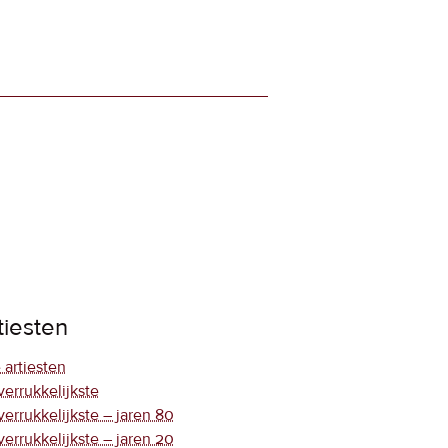
tiesten
 artiesten
verrukkelijkste
verrukkelijkste – jaren 80
verrukkelijkste – jaren 20