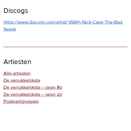
Discogs
https://www.discogs.com/artist/36665-Nick-Cave-The-Bad-
Seeds
Artiesten
Alle artiesten
De verrukkelijkste
De verrukkelijkste – jaren 80
De verrukkelijkste – jaren 20
Popkrantgroepen