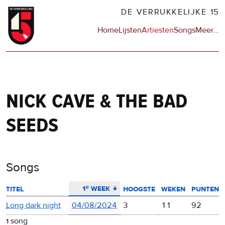
Overslaan
DE VERRUKKELIJKE 15
en
Hoofdnavigatie
Home
Lijsten
Artiesten
Songs
Meer
op
…
naar
de
de
sit
inhoud
en
gaan
op
npo
nick cave & the bad
seeds
Songs
aflopend sorteren
1ᵉ week
titel
hoogste
weken
punten
Long dark night
04/08/2024
3
11
92
1 song