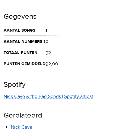
Gegevens
aantal songs
1
aantal nummers 1
0
totaal punten
92
punten gemiddeld
92,00
Spotify
Nick Cave & the Bad Seeds | Spotify artiest
Gerelateerd
Nick Cave