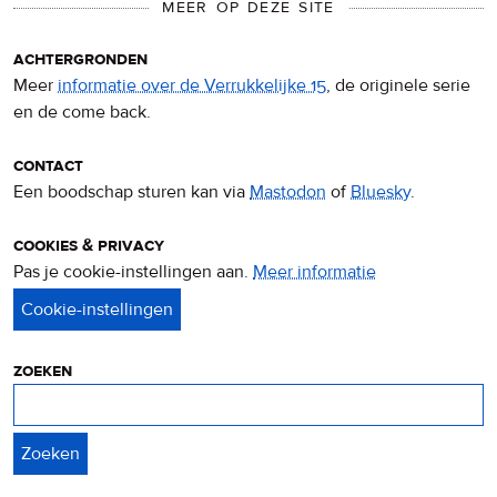
MEER OP DEZE SITE
achtergronden
Meer
informatie over de Verrukkelijke 15
, de originele serie
en de come back.
contact
Een boodschap sturen kan via
Mastodon
of
Bluesky
.
cookies & privacy
Pas je cookie-instellingen aan.
Meer informatie
over
privacy
&
cookies
zoeken
Zoeken