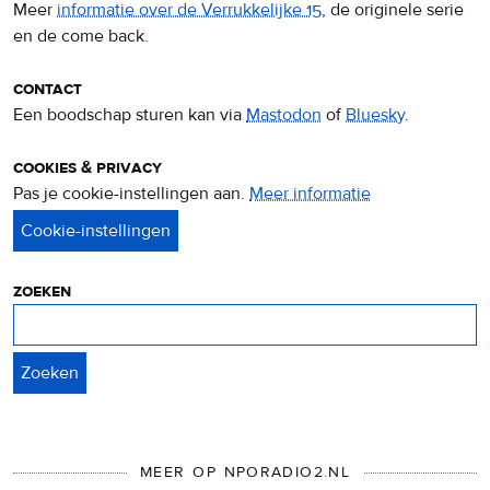
Meer
informatie over de Verrukkelijke 15
, de originele serie
en de come back.
contact
Een boodschap sturen kan via
Mastodon
of
Bluesky
.
cookies & privacy
Pas je cookie-instellingen aan.
Meer informatie
over
privacy
&
cookies
zoeken
Zoeken
MEER OP NPORADIO2.NL