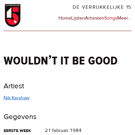
Overslaan
DE VERRUKKELIJKE 15
en
Hoofdnavigatie
Home
Lijsten
Artiesten
Songs
Meer
op
…
naar
de
de
sit
inhoud
en
gaan
op
npo
wouldn’t it be good
Artiest
Nik Kershaw
Gegevens
eerste week
21 februari 1984