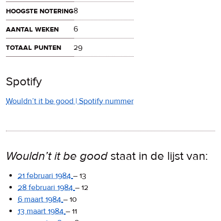
hoogste notering
8
aantal weken
6
totaal punten
29
Spotify
Wouldn’t it be good | Spotify nummer
Wouldn’t it be good
staat in de lijst van:
21 februari 1984
–
13
28 februari 1984
–
12
6 maart 1984
–
10
13 maart 1984
–
11