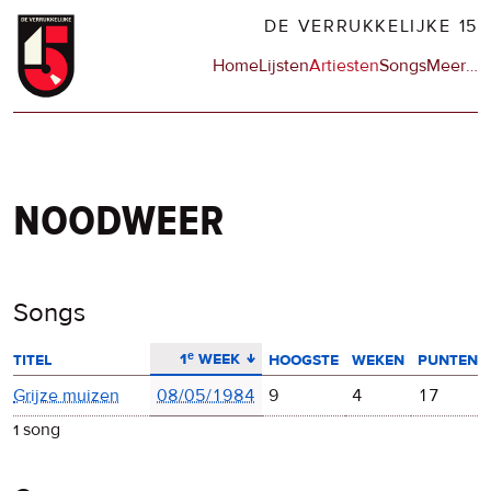
Overslaan
DE VERRUKKELIJKE 15
en
Hoofdnavigatie
Home
Lijsten
Artiesten
Songs
Meer
op
…
naar
de
de
sit
inhoud
en
gaan
op
npo
noodweer
Songs
aflopend sorteren
1ᵉ week
titel
hoogste
weken
punten
Grijze muizen
08/05/1984
9
4
17
1 song