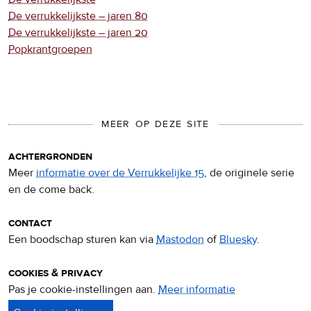
De verrukkelijkste – jaren 80
De verrukkelijkste – jaren 20
Popkrantgroepen
MEER OP DEZE SITE
achtergronden
Meer
informatie over de Verrukkelijke 15
, de originele serie
en de come back.
contact
Een boodschap sturen kan via
Mastodon
of
Bluesky
.
cookies & privacy
Pas je cookie-instellingen aan.
Meer informatie
over
privacy