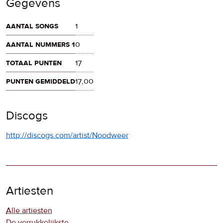
Gegevens
aantal songs
1
aantal nummers 1
0
totaal punten
17
punten gemiddeld
17,00
Discogs
http://discogs.com/artist/Noodweer
Artiesten
Alle artiesten
De verrukkelijkste