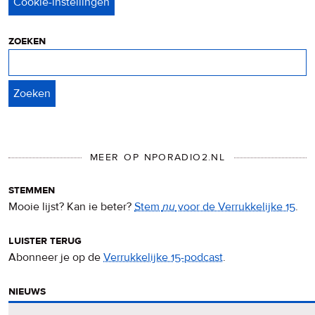
&
cookies
zoeken
Zoeken
MEER OP NPORADIO2.NL
stemmen
Mooie lijst? Kan ie beter?
Stem
nu
voor de Verrukkelijke 15
.
luister terug
Abonneer je op de
Verrukkelijke 15-podcast
.
nieuws
Het
Verrukkelijke 15-nieuws
op de NPO Radio 2-website.