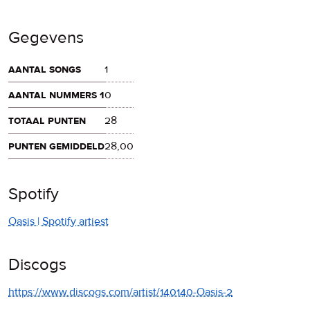
Gegevens
aantal songs
1
aantal nummers 1
0
totaal punten
28
punten gemiddeld
28,00
Spotify
Oasis | Spotify artiest
Discogs
https://www.discogs.com/artist/140140-Oasis-2