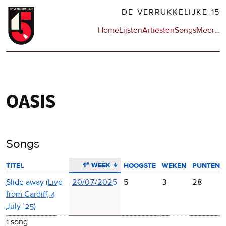
Overslaan
DE VERRUKKELIJKE 15
en
Hoofdnavigatie
Home
Lijsten
Artiesten
Songs
Meer
op
…
naar
de
de
sit
inhoud
en
gaan
op
npo
oasis
Songs
aflopend sorteren
1ᵉ week
titel
hoogste
weken
punten
Slide away
(Live
20/07/2025
5
3
28
from Cardiff, 4
July ’25)
1 song