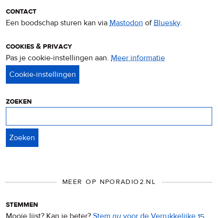
contact
Een boodschap sturen kan via
Mastodon
of
Bluesky
.
cookies & privacy
Pas je cookie-instellingen aan.
Meer informatie
over
privacy
&
cookies
zoeken
Zoeken
MEER OP NPORADIO2.NL
stemmen
Mooie lijst? Kan ie beter?
Stem
nu
voor de Verrukkelijke 15
.