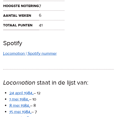
hoogste notering
7
aantal weken
6
totaal punten
41
Spotify
Locomotion | Spotify nummer
Locomotion
staat in de lijst van:
24 april 1984
–
12
1 mei 1984
–
10
8 mei 1984
–
8
15 mei 1984
–
7