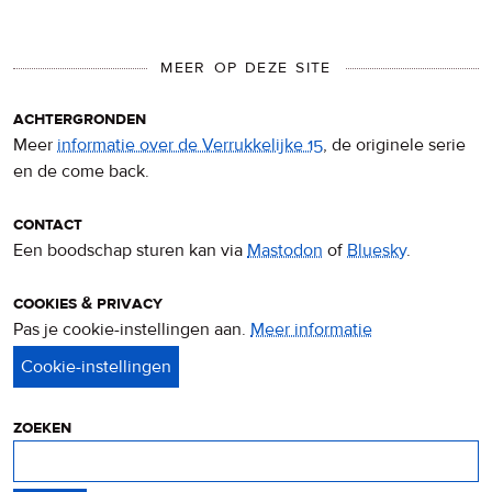
MEER OP DEZE SITE
achtergronden
Meer
informatie over de Verrukkelijke 15
, de originele serie
en de come back.
contact
Een boodschap sturen kan via
Mastodon
of
Bluesky
.
cookies & privacy
Pas je cookie-instellingen aan.
Meer informatie
over
privacy
&
cookies
zoeken
Zoeken