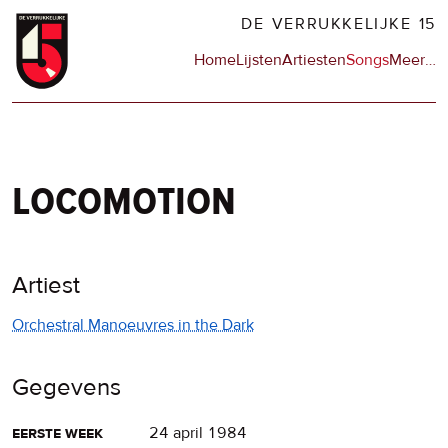
Overslaan
DE VERRUKKELIJKE 15
en
Hoofdnavigatie
Home
Lijsten
Artiesten
Songs
Meer
op
…
naar
de
de
sit
inhoud
en
gaan
op
npo
locomotion
Artiest
Orchestral Manoeuvres in the Dark
Gegevens
eerste week
24 april 1984