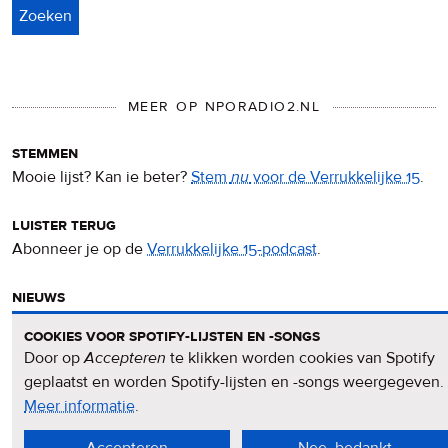
MEER OP NPORADIO2.NL
stemmen
Mooie lijst? Kan ie beter?
Stem
nu
voor de Verrukkelijke 15
.
luister terug
Abonneer je op de
Verrukkelijke 15-podcast
.
nieuws
Het
Verrukkelijke 15-nieuws
op de NPO Radio 2-website.
cookies voor spotify-lijsten en -songs
Door op
Accepteren
te klikken worden cookies van Spotify
nieuwsbrief
geplaatst en worden Spotify-lijsten en -songs weergegeven.
Meld je aan voor de
Verrukkelijke 15-nieuwsbrief
.
Meer informatie
over
.
privacy