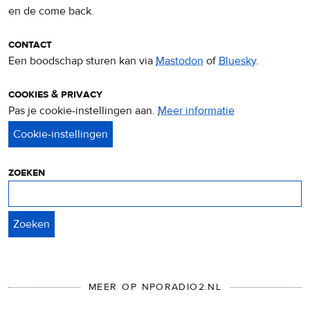
en de come back.
contact
Een boodschap sturen kan via
Mastodon
of
Bluesky
.
cookies & privacy
Pas je cookie-instellingen aan.
Meer informatie
over
privacy
&
cookies
zoeken
Zoeken
MEER OP NPORADIO2.NL