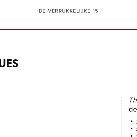
DE VERRUKKELIJKE 15
ues
dio2.nl
Th
de