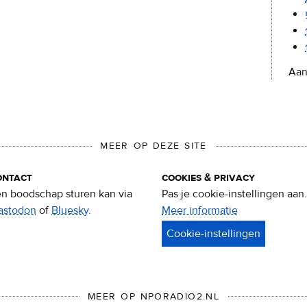
Aan
MEER OP DEZE SITE
ontact
cookies & privacy
n boodschap sturen kan via
Pas je cookie-instellingen aan.
astodon
of
Bluesky
.
Meer informatie
over
privacy
&
cookies
MEER OP NPORADIO2.NL