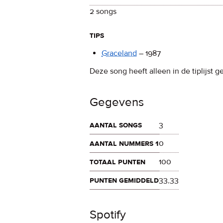
2 songs
tips
Graceland
–
1987
Deze song heeft alleen in de tiplijst g
Gegevens
aantal songs
3
aantal nummers 1
0
totaal punten
100
punten gemiddeld
33,33
Spotify