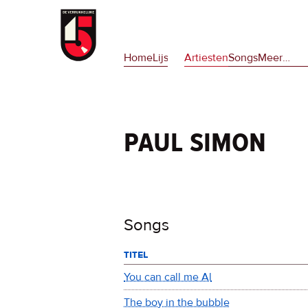
Overslaan
en
Hoofdnavigatie
naar
Home
Lijsten
Artiesten
Songs
Meer
op
…
de
deze
inhoud
site
gaan
en
op
paul simon
npora
Songs
titel
You can call me Al
The boy in the bubble