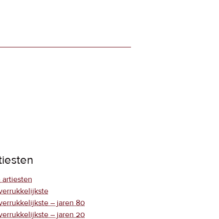
tiesten
 artiesten
verrukkelijkste
verrukkelijkste – jaren 80
verrukkelijkste – jaren 20