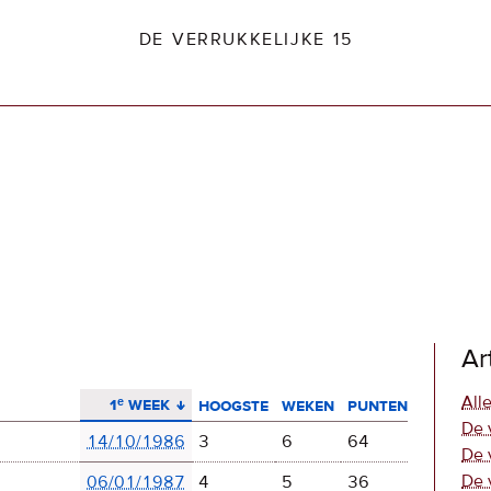
DE VERRUKKELIJKE 15
dio2.nl
Ar
aflopend sorteren
Alle
1ᵉ week
hoogste
weken
punten
De 
14/10/1986
3
6
64
De 
De 
06/01/1987
4
5
36