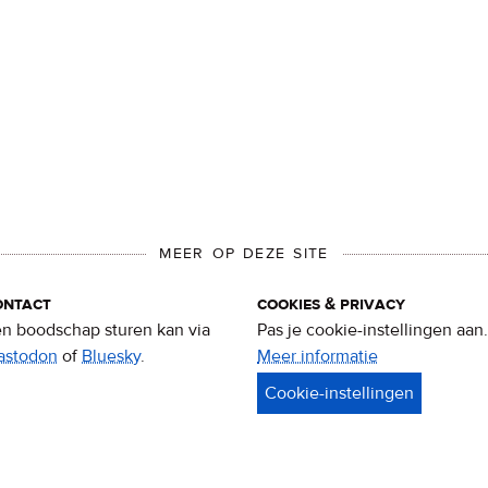
MEER OP DEZE SITE
ontact
cookies & privacy
n boodschap sturen kan via
Pas je cookie-instellingen aan.
astodon
of
Bluesky
.
Meer informatie
over
privacy
&
cookies