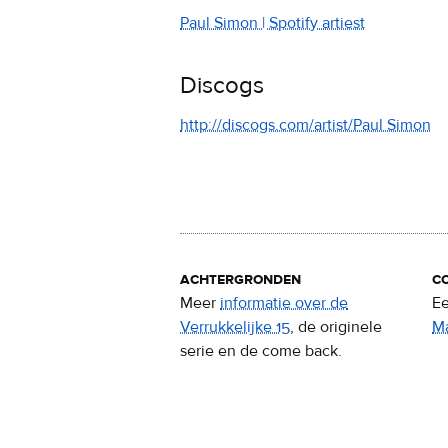
Paul Simon | Spotify artiest
Discogs
http://discogs.com/artist/Paul Simon
achtergronden
c
Meer
informatie over de
Ee
Verrukkelijke 15
, de originele
M
serie en de come back.