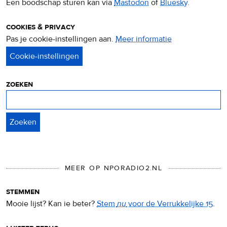
Een boodschap sturen kan via
Mastodon
of
Bluesky
.
cookies & privacy
Pas je cookie-instellingen aan.
Meer informatie
over
privacy
&
cookies
zoeken
Zoeken
MEER OP NPORADIO2.NL
stemmen
Mooie lijst? Kan ie beter?
Stem
nu
voor de Verrukkelijke 15
.