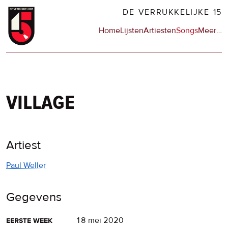
Overslaan
DE VERRUKKELIJKE 15
en
Hoofdnavigatie
Home
Lijsten
Artiesten
Songs
Meer
op
…
naar
de
de
sit
inhoud
en
gaan
op
npo
village
Artiest
Paul Weller
Gegevens
eerste week
18 mei 2020