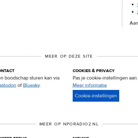
Aan
MEER OP DEZE SITE
ontact
cookies & privacy
n boodschap sturen kan via
Pas je cookie-instellingen aan.
astodon
of
Bluesky
.
Meer informatie
over
privacy
&
cookies
MEER OP NPORADIO2.NL