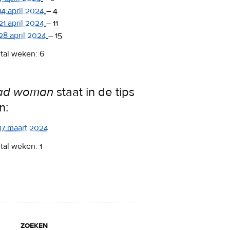
14 april 2024
–
4
21 april 2024
–
11
28 april 2024
–
15
tal weken: 6
ad woman
staat in de tips
n:
17 maart 2024
tal weken: 1
zoeken