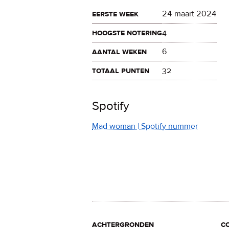
eerste week
24 maart 2024
hoogste notering
4
aantal weken
6
totaal punten
32
Spotify
Mad woman | Spotify nummer
achtergronden
c