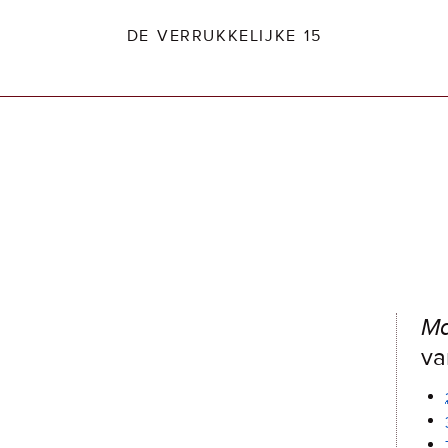
DE VERRUKKELIJKE 15
dio2.nl
M
va