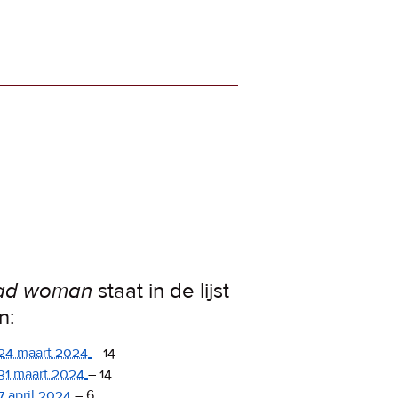
ad woman
staat in de lijst
n:
24 maart 2024
–
14
31 maart 2024
–
14
7 april 2024
–
6