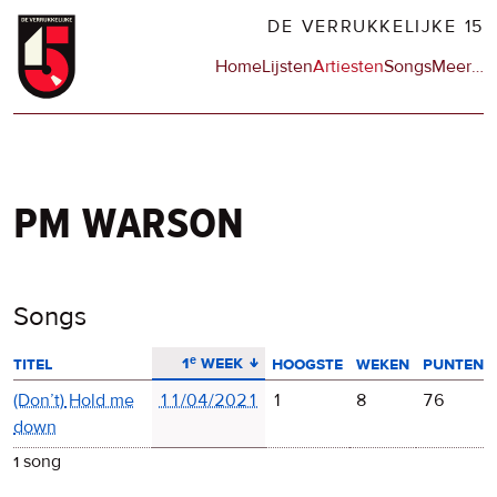
Overslaan
DE VERRUKKELIJKE 15
en
Hoofdnavigatie
Home
Lijsten
Artiesten
Songs
Meer
op
…
naar
de
de
sit
inhoud
en
gaan
op
npo
pm warson
Songs
aflopend sorteren
1ᵉ week
titel
hoogste
weken
punten
(Don’t)
Hold me
11/04/2021
1
8
76
down
1 song