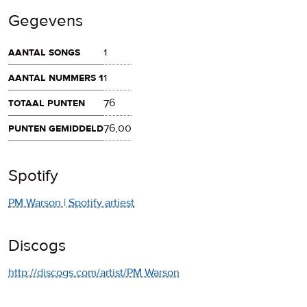
Gegevens
aantal songs
1
aantal nummers 1
1
totaal punten
76
punten gemiddeld
76,00
Spotify
PM Warson | Spotify artiest
Discogs
http://discogs.com/artist/PM Warson