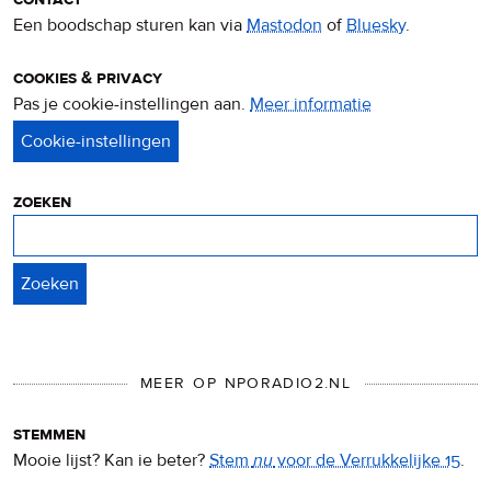
Een boodschap sturen kan via
Mastodon
of
Bluesky
.
cookies & privacy
Pas je cookie-instellingen aan.
Meer informatie
over
privacy
&
cookies
zoeken
Zoeken
MEER OP NPORADIO2.NL
stemmen
Mooie lijst? Kan ie beter?
Stem
nu
voor de Verrukkelijke 15
.