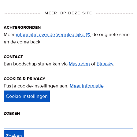
MEER OP DEZE SITE
achtergronden
Meer
informatie over de Verrukkelijke 15
, de originele serie
en de come back.
contact
Een boodschap sturen kan via
Mastodon
of
Bluesky
.
cookies & privacy
Pas je cookie-instellingen aan.
Meer informatie
over
privacy
&
cookies
zoeken
Zoeken