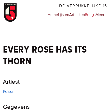
Overslaan
DE VERRUKKELIJKE 15
en
Hoofdnavigatie
Home
Lijsten
Artiesten
Songs
Meer
op
…
naar
de
de
sit
inhoud
en
gaan
op
npo
every rose has its
thorn
Artiest
Poison
Gegevens