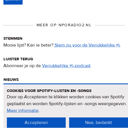
MEER OP NPORADIO2.NL
stemmen
Mooie lijst? Kan ie beter?
Stem
nu
voor de Verrukkelijke 15
.
luister terug
Abonneer je op de
Verrukkelijke 15-podcast
.
nieuws
Het
Verrukkelijke 15-nieuws
op de NPO Radio 2-website.
cookies voor spotify-lijsten en -songs
Door op
Accepteren
te klikken worden cookies van Spotify
nieuwsbrief
geplaatst en worden Spotify-lijsten en -songs weergegeven.
Meld je aan voor de
Verrukkelijke 15-nieuwsbrief
.
Meer informatie
over
.
privacy
Accepteren
Nee, bedankt
&