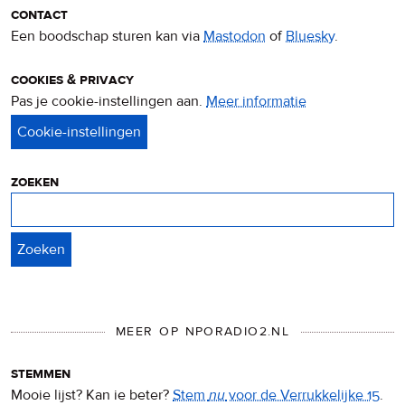
contact
Een boodschap sturen kan via
Mastodon
of
Bluesky
.
cookies & privacy
Pas je cookie-instellingen aan.
Meer informatie
over
privacy
&
cookies
zoeken
Zoeken
MEER OP NPORADIO2.NL
stemmen
Mooie lijst? Kan ie beter?
Stem
nu
voor de Verrukkelijke 15
.