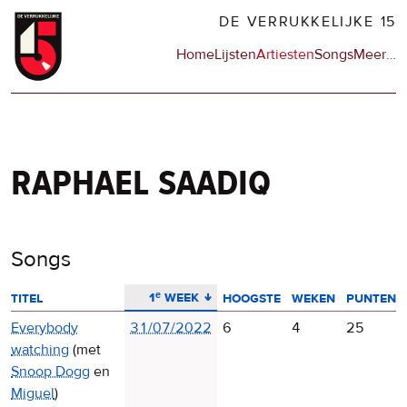
Overslaan
DE VERRUKKELIJKE 15
en
Hoofdnavigatie
Home
Lijsten
Artiesten
Songs
Meer
op
…
naar
de
de
sit
inhoud
en
gaan
op
npo
raphael saadiq
Songs
aflopend sorteren
1ᵉ week
titel
hoogste
weken
punten
Everybody
31/07/2022
6
4
25
watching
(met
Snoop Dogg
en
Miguel
)