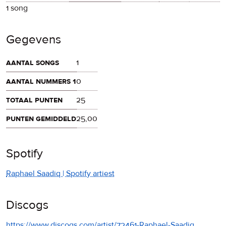
1 song
Gegevens
aantal songs
1
aantal nummers 1
0
totaal punten
25
punten gemiddeld
25,00
Spotify
Raphael Saadiq | Spotify artiest
Discogs
https://www.discogs.com/artist/72461-Raphael-Saadiq