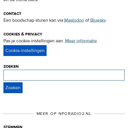
contact
Een boodschap sturen kan via
Mastodon
of
Bluesky
.
cookies & privacy
Pas je cookie-instellingen aan.
Meer informatie
over
privacy
&
cookies
zoeken
Zoeken
MEER OP NPORADIO2.NL
stemmen