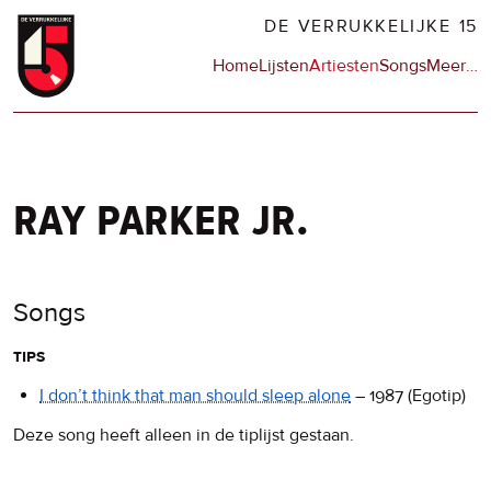
Overslaan
DE VERRUKKELIJKE 15
en
Hoofdnavigatie
Home
Lijsten
Artiesten
Songs
Meer
op
…
naar
de
de
sit
inhoud
en
gaan
op
npo
ray parker jr.
Songs
tips
I don’t think that man should sleep alone
–
1987
(Egotip)
Deze song heeft alleen in de tiplijst gestaan.