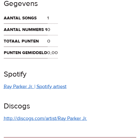
Gegevens
aantal songs
1
aantal nummers 1
0
totaal punten
0
punten gemiddeld
0,00
Spotify
Ray Parker Jr. | Spotify artiest
Discogs
http://discogs.com/artist/Ray Parker Jr.