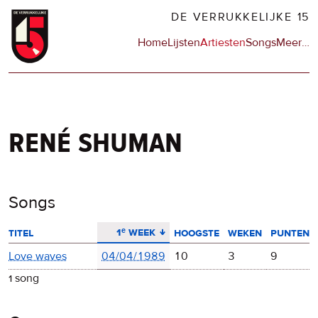
Overslaan
DE VERRUKKELIJKE 15
en
Hoofdnavigatie
Home
Lijsten
Artiesten
Songs
Meer
op
…
naar
de
de
sit
inhoud
en
gaan
op
npo
rené shuman
Songs
aflopend sorteren
1ᵉ week
titel
hoogste
weken
punten
Love waves
04/04/1989
10
3
9
1 song