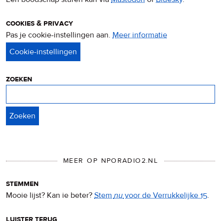
cookies & privacy
Pas je cookie-instellingen aan.
Meer informatie
over
privacy
&
cookies
zoeken
Zoeken
MEER OP NPORADIO2.NL
stemmen
Mooie lijst? Kan ie beter?
Stem
nu
voor de Verrukkelijke 15
.
luister terug