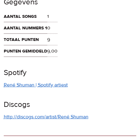
Gegevens
aantal songs
1
aantal nummers 1
0
totaal punten
9
punten gemiddeld
9,00
Spotify
René Shuman | Spotify artiest
Discogs
http://discogs.com/artist/René Shuman