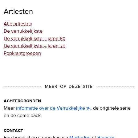
Artiesten
Alle artiesten
De verrukkelijkste
De verrukkelijkste – jaren 80
De verrukkelijkste – jaren 20
Popkrantgroepen
MEER OP DEZE SITE
achtergronden
Meer
informatie over de Verrukkelijke 15
, de originele serie
en de come back.
contact
Een boodschap sturen kan via
Mastodon
of
Bluesky
.