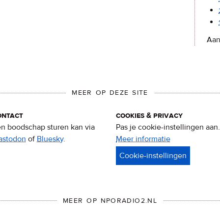
Aan
MEER OP DEZE SITE
ontact
cookies & privacy
n boodschap sturen kan via
Pas je cookie-instellingen aan.
astodon
of
Bluesky
.
Meer informatie
over
privacy
&
cookies
MEER OP NPORADIO2.NL