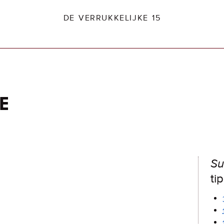
DE VERRUKKELIJKE 15
e
dio2.nl
Su
ti