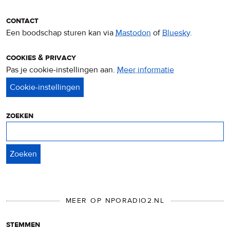
contact
Een boodschap sturen kan via
Mastodon
of
Bluesky
.
cookies & privacy
Pas je cookie-instellingen aan.
Meer informatie
over
privacy
&
cookies
zoeken
Zoeken
MEER OP NPORADIO2.NL
stemmen