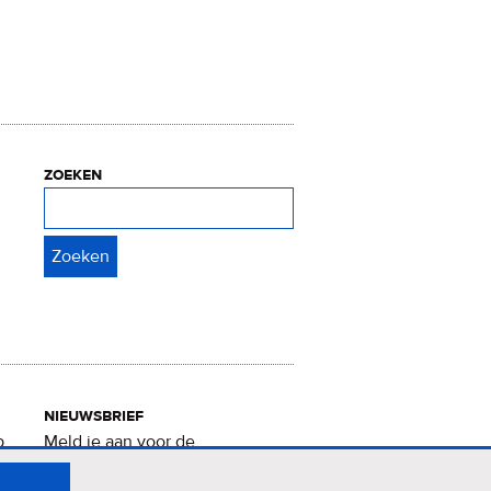
zoeken
Zoeken
nieuwsbrief
p
Meld je aan voor de
Verrukkelijke 15-nieuwsbrief
.