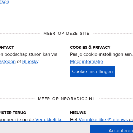
rtson
MEER OP DEZE SITE
ontact
cookies & privacy
n boodschap sturen kan via
Pas je cookie-instellingen aan.
astodon
of
Bluesky
.
Meer informatie
over
privacy
&
cookies
MEER OP NPORADIO2.NL
ister terug
nieuws
onneer je op de
Verrukkelijke
Het
Verrukkelijke 15-nieuws
o
-podcast
.
de NPO Radio 2-website.
Accepteren