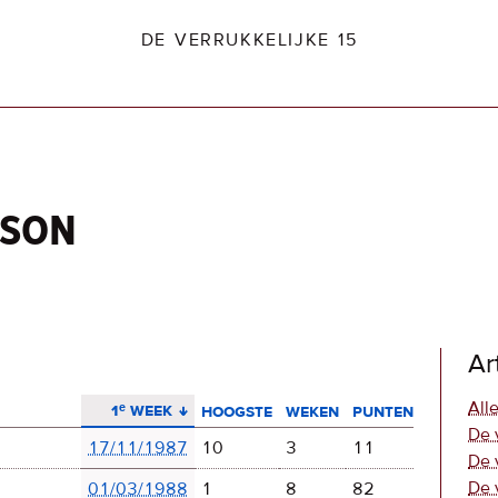
DE VERRUKKELIJKE 15
tson
dio2.nl
Ar
aflopend sorteren
Alle
1ᵉ week
hoogste
weken
punten
De 
17/11/1987
10
3
11
De 
De 
01/03/1988
1
8
82