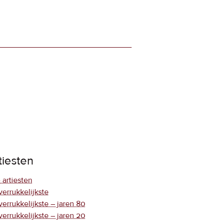
tiesten
 artiesten
verrukkelijkste
verrukkelijkste – jaren 80
verrukkelijkste – jaren 20