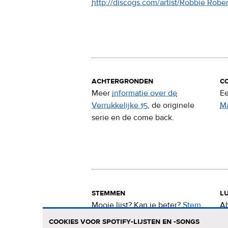
http://discogs.com/artist/Robbie Robe
achtergronden
c
Meer
informatie over de
Ee
Verrukkelijke 15
, de originele
M
serie en de come back.
stemmen
lu
Mooie lijst? Kan ie beter?
Stem
Ab
nu
voor de Verrukkelijke 15
.
15
cookies voor spotify-lijsten en -songs