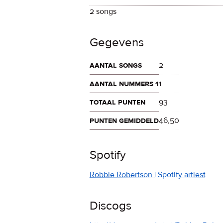
2 songs
Gegevens
aantal songs
2
aantal nummers 1
1
totaal punten
93
punten gemiddeld
46,50
Spotify
Robbie Robertson | Spotify artiest
Discogs