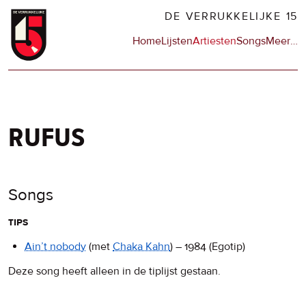
Overslaan
DE VERRUKKELIJKE 15
en
Hoofdnavigatie
Home
Lijsten
Artiesten
Songs
Meer
op
…
naar
de
de
sit
inhoud
en
gaan
op
npo
rufus
Songs
tips
Ain’t nobody
(met
Chaka Kahn
)
–
1984
(Egotip)
Deze song heeft alleen in de tiplijst gestaan.