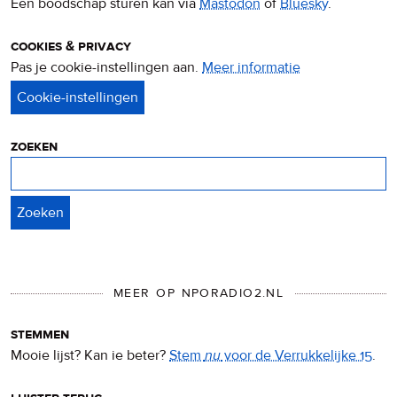
Een boodschap sturen kan via
Mastodon
of
Bluesky
.
cookies & privacy
Pas je cookie-instellingen aan.
Meer informatie
over
privacy
&
cookies
zoeken
Zoeken
MEER OP NPORADIO2.NL
stemmen
Mooie lijst? Kan ie beter?
Stem
nu
voor de Verrukkelijke 15
.