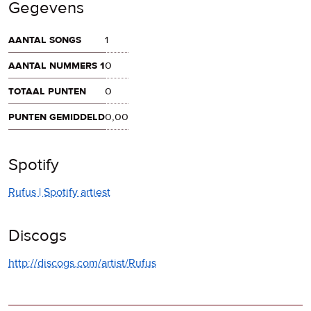
Gegevens
aantal songs
1
aantal nummers 1
0
totaal punten
0
punten gemiddeld
0,00
Spotify
Rufus | Spotify artiest
Discogs
http://discogs.com/artist/Rufus