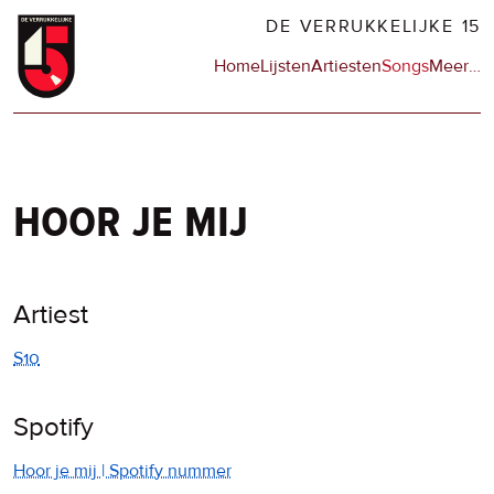
Overslaan
DE VERRUKKELIJKE 15
en
Hoofdnavigatie
Home
Lijsten
Artiesten
Songs
Meer
op
…
naar
de
de
sit
inhoud
en
gaan
op
npo
hoor je mij
Artiest
S10
Spotify
Hoor je mij | Spotify nummer