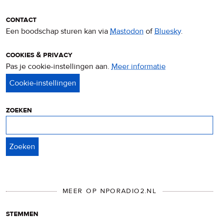
contact
Een boodschap sturen kan via
Mastodon
of
Bluesky
.
cookies & privacy
Pas je cookie-instellingen aan.
Meer informatie
over
privacy
&
cookies
zoeken
Zoeken
MEER OP NPORADIO2.NL
stemmen