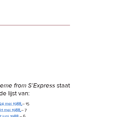
eme from S’Express
staat
de lijst van:
24 mei 1988
–
15
31 mei 1988
–
7
7 juni 1988
–
6