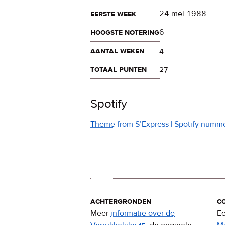
eerste week
24 mei 1988
hoogste notering
6
aantal weken
4
totaal punten
27
Spotify
Theme from S’Express | Spotify numm
achtergronden
c
Meer
informatie over de
Ee