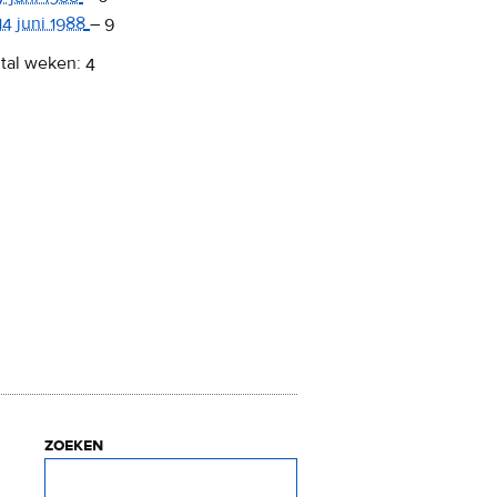
14 juni 1988
–
9
tal weken: 4
zoeken
Zoeken