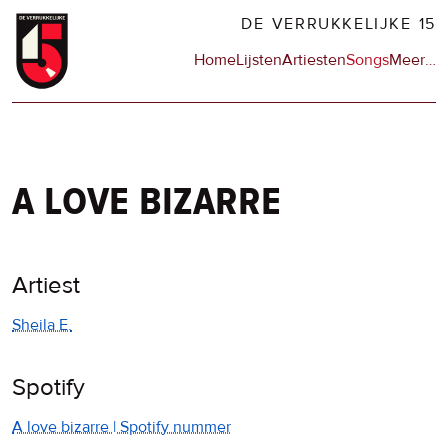
Overslaan
DE VERRUKKELIJKE 15
en
Hoofdnavigatie
Home
Lijsten
Artiesten
Songs
Meer
op
…
naar
de
de
sit
inhoud
en
gaan
op
npo
a love bizarre
Artiest
Sheila E.
Spotify
A love bizarre | Spotify nummer