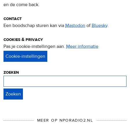
en de come back.
contact
Een boodschap sturen kan via
Mastodon
of
Bluesky
.
cookies & privacy
Pas je cookie-instellingen aan.
Meer informatie
over
privacy
&
cookies
zoeken
Zoeken
MEER OP NPORADIO2.NL