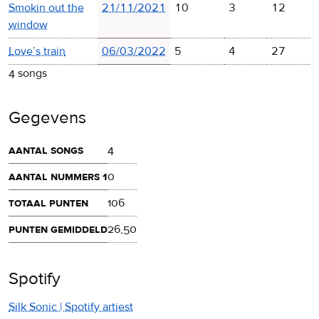
Smokin out the
21/11/2021
10
3
12
window
Love’s train
06/03/2022
5
4
27
4 songs
Gegevens
aantal songs
4
aantal nummers 1
0
totaal punten
106
punten gemiddeld
26,50
Spotify
Silk Sonic | Spotify artiest