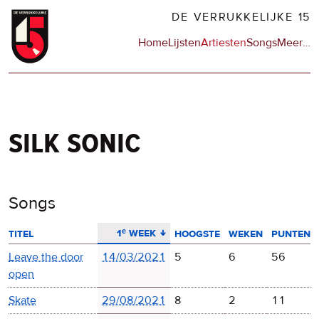
Overslaan
DE VERRUKKELIJKE 15
en
Hoofdnavigatie
Home
Lijsten
Artiesten
Songs
Meer
op
…
naar
de
de
sit
inhoud
en
gaan
op
npo
silk sonic
Songs
aflopend sorteren
1ᵉ week
titel
hoogste
weken
punten
Leave the door
14/03/2021
5
6
56
open
Skate
29/08/2021
8
2
11