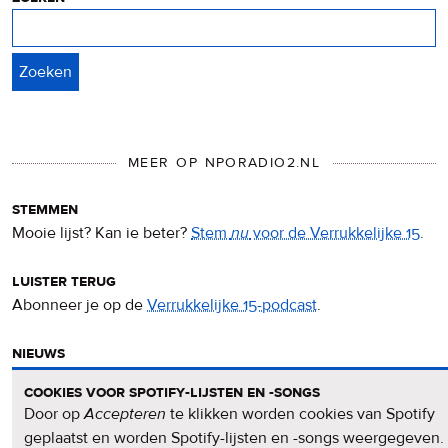
Zoeken
MEER OP NPORADIO2.NL
stemmen
Mooie lijst? Kan ie beter?
Stem
nu
voor de Verrukkelijke 15
.
luister terug
Abonneer je op de
Verrukkelijke 15-podcast
.
nieuws
Het
Verrukkelijke 15-nieuws
op de NPO Radio 2-website.
cookies voor spotify-lijsten en -songs
Door op
Accepteren
te klikken worden cookies van Spotify
nieuwsbrief
geplaatst en worden Spotify-lijsten en -songs weergegeven.