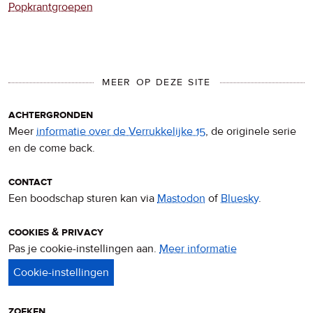
Popkrantgroepen
MEER OP DEZE SITE
achtergronden
Meer
informatie over de Verrukkelijke 15
, de originele serie
en de come back.
contact
Een boodschap sturen kan via
Mastodon
of
Bluesky
.
cookies & privacy
Pas je cookie-instellingen aan.
Meer informatie
over
privacy
&
cookies
zoeken