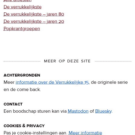
De verrukkelijkste
De verrukkelijkste – jaren 80
De verrukkelijkste – jaren 20
Popkrantgroepen
MEER OP DEZE SITE
achtergronden
Meer
informatie over de Verrukkelijke 15
, de originele serie
en de come back.
contact
Een boodschap sturen kan via
Mastodon
of
Bluesky
.
cookies & privacy
Pas je cookie-instellingen aan.
Meer informatie
over