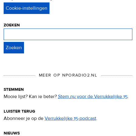
privacy
&
cookies
zoeken
Zoeken
MEER OP NPORADIO2.NL
stemmen
Mooie lijst? Kan ie beter?
Stem
nu
voor de Verrukkelijke 15
.
luister terug
Abonneer je op de
Verrukkelijke 15-podcast
.
nieuws