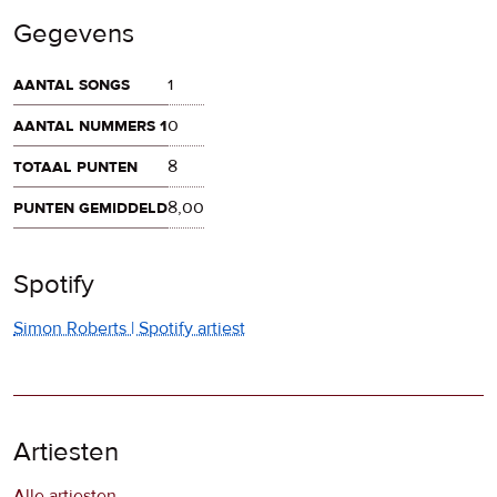
Gegevens
aantal songs
1
aantal nummers 1
0
totaal punten
8
punten gemiddeld
8,00
Spotify
Simon Roberts | Spotify artiest
Artiesten
Alle artiesten