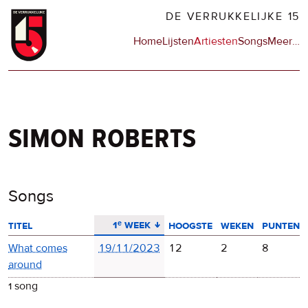
Overslaan
DE VERRUKKELIJKE 15
en
Hoofdnavigatie
Home
Lijsten
Artiesten
Songs
Meer
op
…
naar
de
de
sit
inhoud
en
gaan
op
npo
simon roberts
Songs
aflopend sorteren
1ᵉ week
titel
hoogste
weken
punten
What comes
19/11/2023
12
2
8
around
1 song