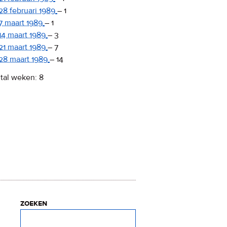
28 februari 1989
–
1
7 maart 1989
–
1
14 maart 1989
–
3
21 maart 1989
–
7
28 maart 1989
–
14
tal weken: 8
zoeken
Zoeken