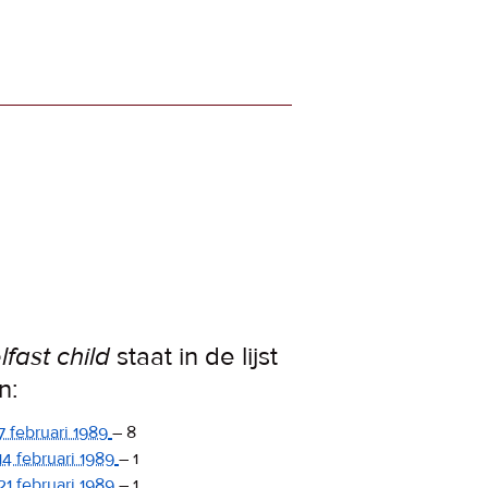
lfast child
staat in de lijst
n:
7 februari 1989
–
8
14 februari 1989
–
1
21 februari 1989
–
1