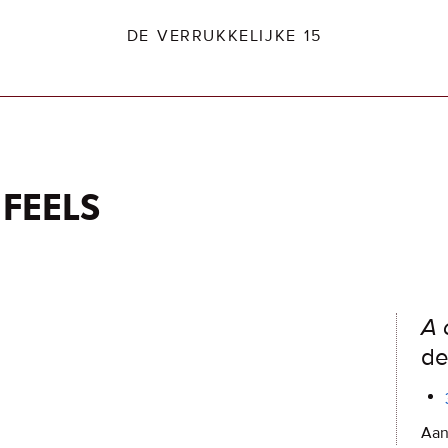
DE VERRUKKELIJKE 15
 feels
dio2.nl
A 
de 
Aan