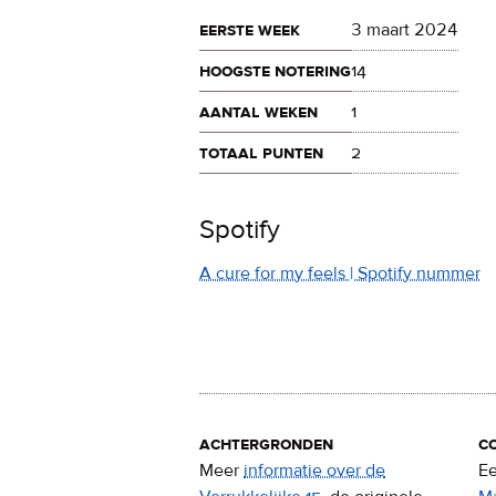
eerste week
3 maart 2024
hoogste notering
14
aantal weken
1
totaal punten
2
Spotify
A cure for my feels | Spotify nummer
achtergronden
c
Meer
informatie over de
Ee