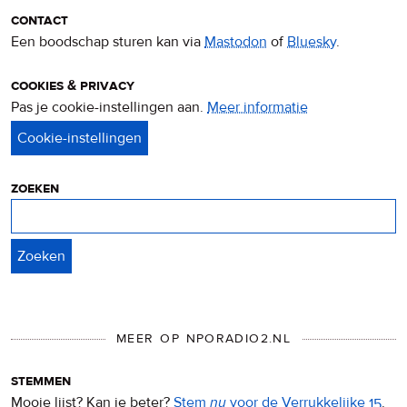
contact
Een boodschap sturen kan via
Mastodon
of
Bluesky
.
cookies & privacy
Pas je cookie-instellingen aan.
Meer informatie
over
privacy
&
cookies
zoeken
Zoeken
MEER OP NPORADIO2.NL
stemmen
Mooie lijst? Kan ie beter?
Stem
nu
voor de Verrukkelijke 15
.