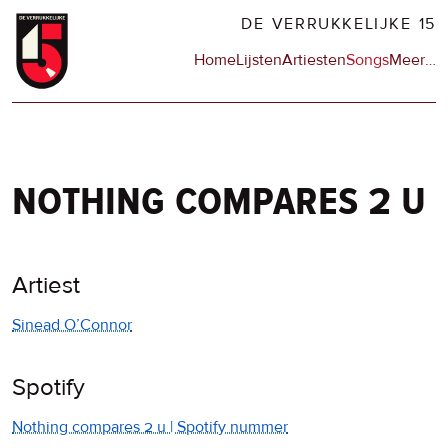
Overslaan
DE VERRUKKELIJKE 15
en
Hoofdnavigatie
Home
Lijsten
Artiesten
Songs
Meer
op
…
naar
de
de
sit
inhoud
en
gaan
op
npo
nothing compares 2 u
Artiest
Sinead O’Connor
Spotify
Nothing compares 2 u | Spotify nummer