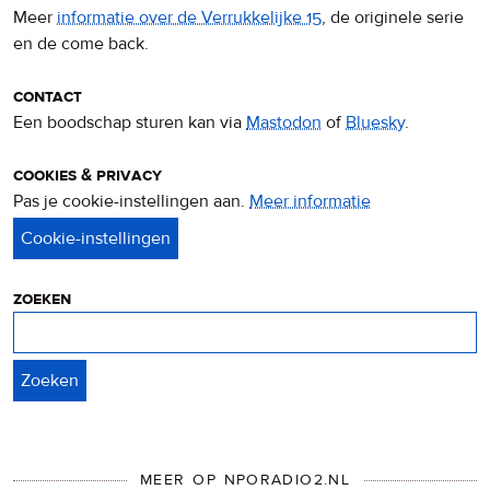
Meer
informatie over de Verrukkelijke 15
, de originele serie
en de come back.
contact
Een boodschap sturen kan via
Mastodon
of
Bluesky
.
cookies & privacy
Pas je cookie-instellingen aan.
Meer informatie
over
privacy
&
cookies
zoeken
Zoeken
MEER OP NPORADIO2.NL