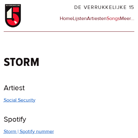
Overslaan
DE VERRUKKELIJKE 15
en
Hoofdnavigatie
Home
Lijsten
Artiesten
Songs
Meer
op
…
naar
de
de
sit
inhoud
en
gaan
op
npo
storm
Artiest
Social Security
Spotify
Storm | Spotify nummer