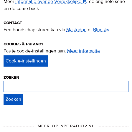
Meer
informatie over de Verrukkelijke 15
, de originele serie
en de come back.
contact
Een boodschap sturen kan via
Mastodon
of
Bluesky
.
cookies & privacy
Pas je cookie-instellingen aan.
Meer informatie
over
privacy
&
cookies
zoeken
Zoeken
MEER OP NPORADIO2.NL