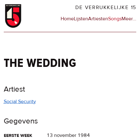
Overslaan
DE VERRUKKELIJKE 15
en
Hoofdnavigatie
Home
Lijsten
Artiesten
Songs
Meer
op
…
naar
de
de
sit
inhoud
en
gaan
op
npo
the wedding
Artiest
Social Security
Gegevens
eerste week
13 november 1984