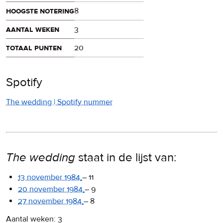
hoogste notering
8
aantal weken
3
totaal punten
20
Spotify
The wedding | Spotify nummer
The wedding
staat in de lijst van:
13 november 1984
–
11
20 november 1984
–
9
27 november 1984
–
8
Aantal weken: 3