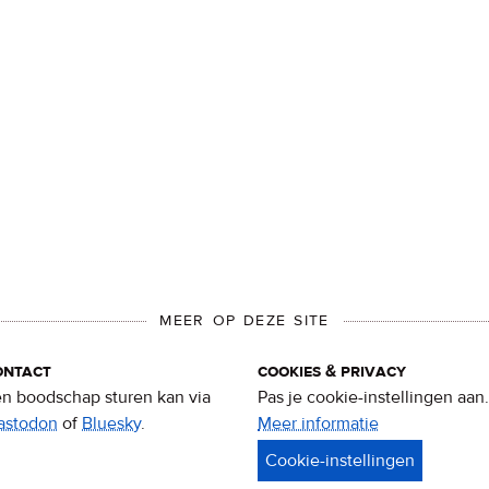
MEER OP DEZE SITE
ontact
cookies & privacy
n boodschap sturen kan via
Pas je cookie-instellingen aan.
astodon
of
Bluesky
.
Meer informatie
over
privacy
&