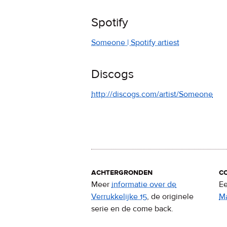
Spotify
Someone | Spotify artiest
Discogs
http://discogs.com/artist/Someone
achtergronden
c
Meer
informatie over de
Ee
Verrukkelijke 15
, de originele
M
serie en de come back.