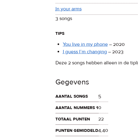
In your arms
3 songs
tips
You live in my phone
–
2020
I guess I’m changing
–
2023
Deze 2 songs hebben alleen in de tipli
Gegevens
aantal songs
5
aantal nummers 1
0
totaal punten
22
punten gemiddeld
4,40