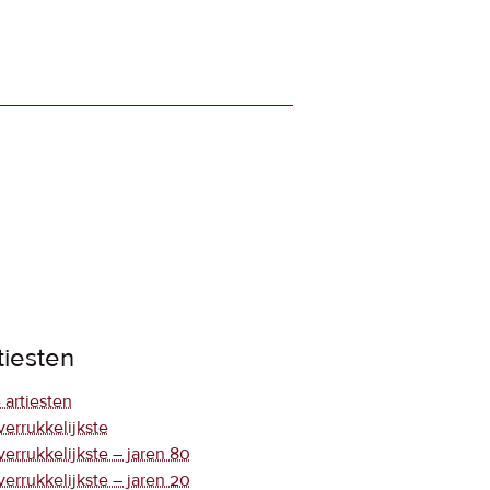
tiesten
 artiesten
verrukkelijkste
verrukkelijkste – jaren 80
verrukkelijkste – jaren 20