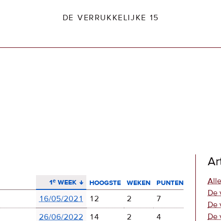
DE VERRUKKELIJKE 15
dio2.nl
Ar
aflopend sorteren
Alle
1ᵉ week
hoogste
weken
punten
De 
16/05/2021
12
2
7
De 
De 
26/06/2022
14
2
4