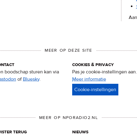
Aan
MEER OP DEZE SITE
ontact
cookies & privacy
n boodschap sturen kan via
Pas je cookie-instellingen aan.
astodon
of
Bluesky
.
Meer informatie
over
privacy
&
cookies
MEER OP NPORADIO2.NL
ister terug
nieuws