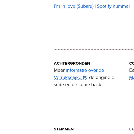
I’m in love (Subaru) | Spotify nummer
achtergronden
c
Meer
informatie over de
Ee
Verrukkelijke 15
, de originele
M
serie en de come back.
stemmen
lu