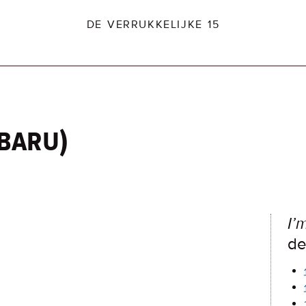
DE VERRUKKELIJKE 15
ubaru)
dio2.nl
I’
de