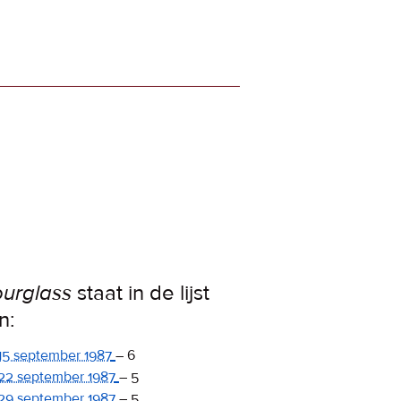
urglass
staat in de lijst
n:
15 september 1987
–
6
22 september 1987
–
5
29 september 1987
–
5