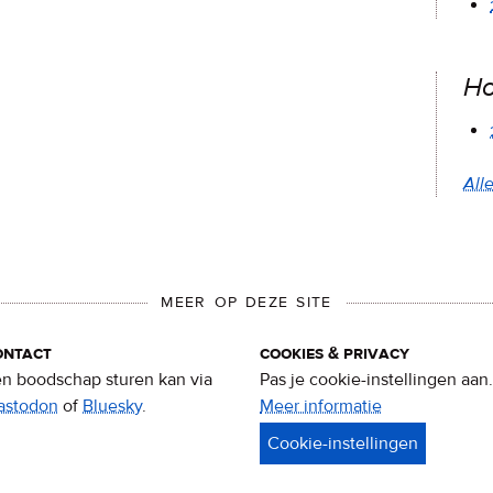
Ho
Alle
MEER OP DEZE SITE
ontact
cookies & privacy
n boodschap sturen kan via
Pas je cookie-instellingen aan.
astodon
of
Bluesky
.
Meer informatie
over
privacy
&
cookies