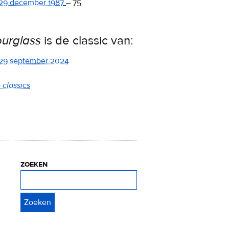
29 december 1987
–
75
urglass
is de classic van:
29 september 2024
 classics
zoeken
Zoeken