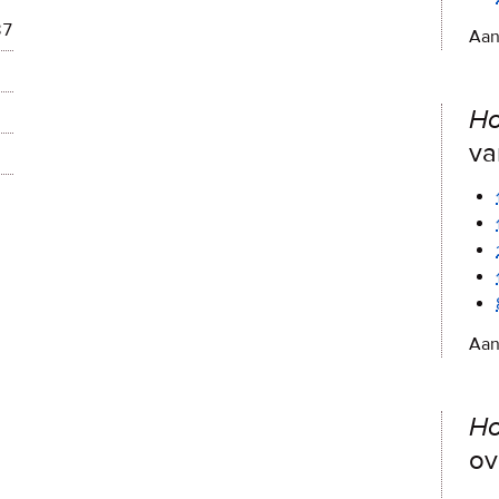
87
Aan
Ho
va
Aan
Ho
ov