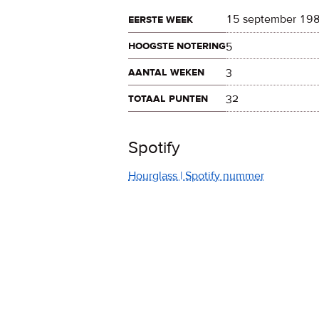
eerste week
15 september 19
hoogste notering
5
aantal weken
3
totaal punten
32
Spotify
Hourglass | Spotify nummer