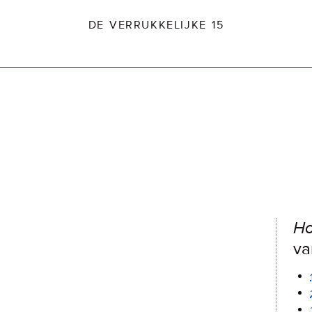
DE VERRUKKELIJKE 15
dio2.nl
Ho
va