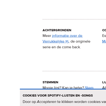
achtergronden
c
Meer
informatie over de
Ee
Verrukkelijke 15
, de originele
M
serie en de come back.
stemmen
lu
Mooie lijst? Kan ie beter?
Stem
Ab
nu
voor de Verrukkelijke 15
.
15
cookies voor spotify-lijsten en -songs
Door op
Accepteren
te klikken worden cookies van