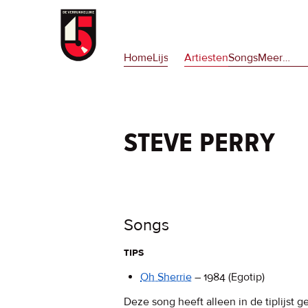
Overslaan
en
Hoofdnavigatie
naar
Home
Lijsten
Artiesten
Songs
Meer
op
…
de
deze
inhoud
site
gaan
en
op
steve perry
npora
Songs
tips
Oh Sherrie
–
1984
(Egotip)
Deze song heeft alleen in de tiplijst g