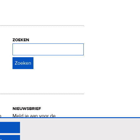
zoeken
Zoeken
nieuwsbrief
p
Meld je aan voor de
Verrukkelijke 15-nieuwsbrief
.