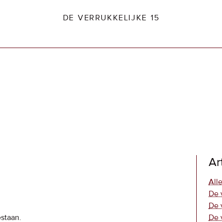
DE VERRUKKELIJKE 15
dio2.nl
Ar
Alle
De 
De 
estaan.
De 