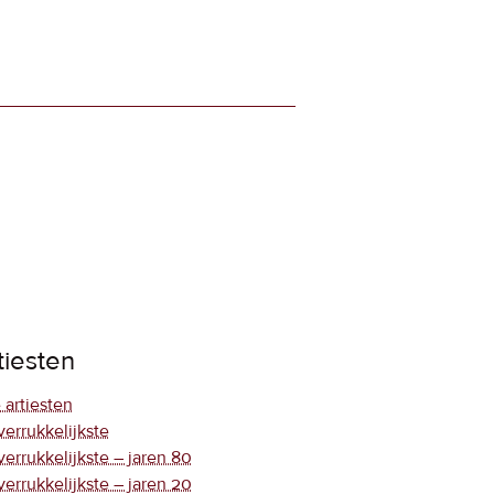
tiesten
 artiesten
verrukkelijkste
verrukkelijkste – jaren 80
verrukkelijkste – jaren 20