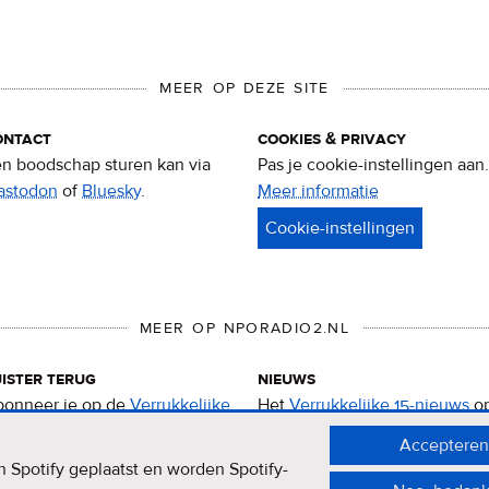
MEER OP DEZE SITE
ontact
cookies & privacy
n boodschap sturen kan via
Pas je cookie-instellingen aan.
astodon
of
Bluesky
.
Meer informatie
over
privacy
&
cookies
MEER OP NPORADIO2.NL
ister terug
nieuws
onneer je op de
Verrukkelijke
Het
Verrukkelijke 15-nieuws
o
-podcast
.
de NPO Radio 2-website.
Accepteren
 Spotify geplaatst en worden Spotify-