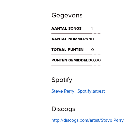
Gegevens
aantal songs
1
aantal nummers 1
0
totaal punten
0
punten gemiddeld
0,00
Spotify
Steve Perry | Spotify artiest
Discogs
http://discogs.com/artist/Steve Perry